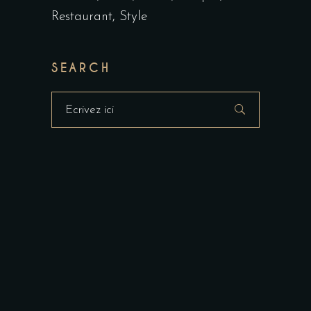
Restaurant
Style
SEARCH
Masquer
la
recherche