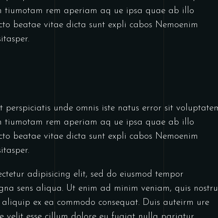
 tiumotam rem aperiam aq ue ipsa quae ab illo
tecto beatae vitae dicta sunt expli cabos Nemoenim
itasper.
 perspiciatis unde omnis iste natus error sit voluptate
 tiumotam rem aperiam aq ue ipsa quae ab illo
tecto beatae vitae dicta sunt expli cabos Nemoenim
itasper.
ctetur adipisicing elit, sed do eiusmod tempor
gna sens aliqua. Ut enim ad minim veniam, quis nostr
ut aliquip ex ea commodo consequat. Duis auteirm ure
 velit esse cillum dolore eu fugiat nulla pariatur.