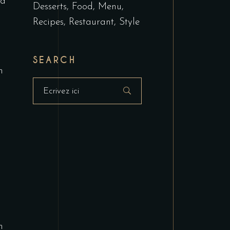
ud
Desserts
Food
Menu
Recipes
Restaurant
Style
SEARCH
m
Masquer
la
recherche
m