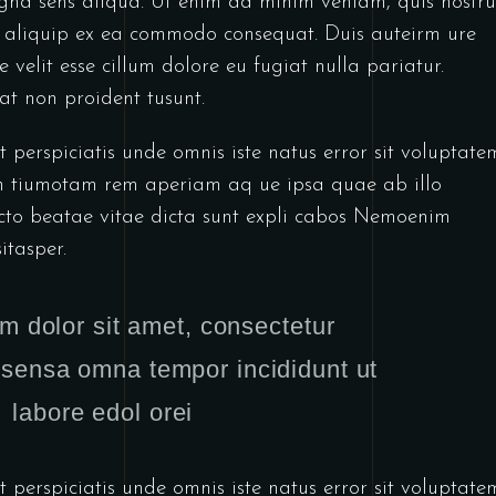
gna sens aliqua. Ut enim ad minim veniam, quis nostr
ut aliquip ex ea commodo consequat. Duis auteirm ure
 velit esse cillum dolore eu fugiat nulla pariatur.
at non proident tusunt.
 perspiciatis unde omnis iste natus error sit voluptate
 tiumotam rem aperiam aq ue ipsa quae ab illo
tecto beatae vitae dicta sunt expli cabos Nemoenim
itasper.
m dolor sit amet, consectetur
t sensa omna tempor incididunt ut
labore edol orei
 perspiciatis unde omnis iste natus error sit voluptate