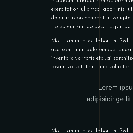
incididunt utlabor met dolore ma
exercitation ullamco labori nisi 
dolor in reprehenderit in voluptate
Excepteur sint occaecat cupin dat
Mollit anim id est laborum. Sed ut
accusant tium doloremque laudan
inventore veritatis etquai sarchi
ipsam voluptatem quia voluptas s
Lorem ipsu
adipisicinge li
Mollit anim id est laborum. Sed ut