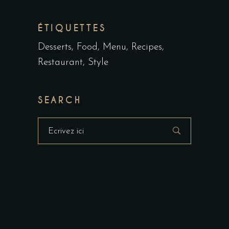
ÉTIQUETTES
Desserts
Food
Menu
Recipes
Restaurant
Style
SEARCH
Masquer
la
recherche