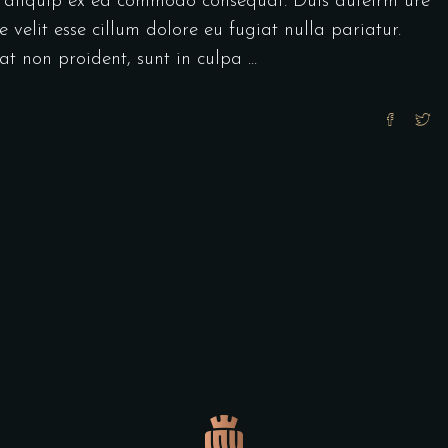
ut aliquip ex ea commodo consequat. Duis auteirm ure
 velit esse cillum dolore eu fugiat nulla pariatur.
at non proident, sunt in culpa