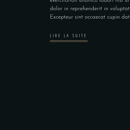
exercitation ullamco labori nisi 
dolor in reprehenderit in voluptate
Excepteur sint occaecat cupin dat
LIRE LA SUITE